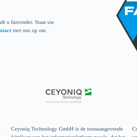
dt u hieronder. Staat uw
ntact
met ons op om
e
Ceyoniq Technology GmbH is de toonaangevende
Co
fabrikant van het informatieplatform nscale, dat het
op