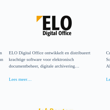
en
ELO Digital Office ontwikkelt en distribueert
Cr
un
krachtige software voor elektronisch
So
documentbeheer, digitale archivering…
A
Lees meer…
L