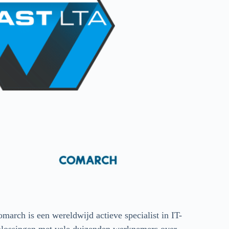
march is een wereldwijd actieve specialist in IT-
lossingen met vele duizenden werknemers over