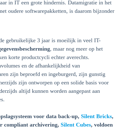
ar in IT een grote hindernis. Datamigratie in het
 met oudere softwarepakketten, is daarom bijzonder
e gebruikelijke 3 jaar is moeilijk in veel IT-
gegevensbescherming
, maar nog meer op het
ken korte productcycli echter averechts.
volumes en de afhankelijkheid van
aren zijn beproefd en ingeburgerd, zijn gunstig
nerzijds zijn ontworpen op een solide basis voor
nderzijds altijd kunnen worden aangepast aan
s.
opslagsysteem voor data back-up,
Silent Bricks
,
or compliant archivering,
Silent Cubes
, voldoen