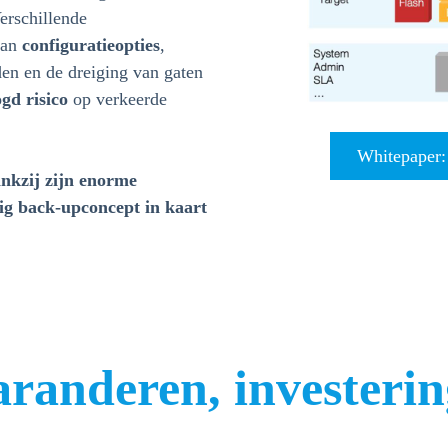
erschillende
aan
configuratieopties
,
en en de dreiging van gaten
gd risico
op verkeerde
Whitepaper:
kzij zijn enorme
ilig back-upconcept in kaart
randeren, investeri