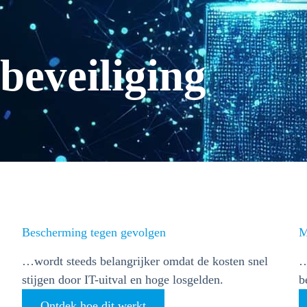
eveiliging
Bescherming tegen gevolgen
M
…wordt steeds belangrijker omdat de kosten snel
…
stijgen door IT-uitval en hoge losgelden.
b
Ontdek hoe dit werkt