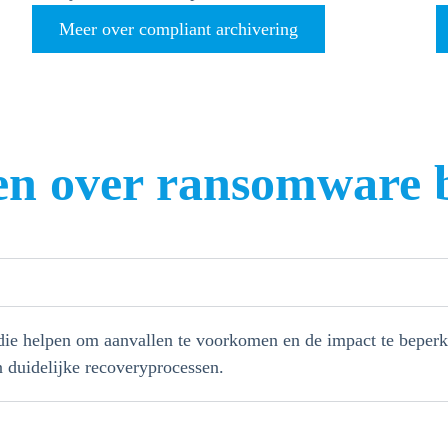
Meer over compliant archivering
en over ransomware b
die helpen om aanvallen te voorkomen en de impact te beperk
n duidelijke recoveryprocessen.