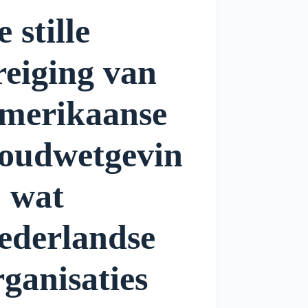
 stille
reiging van
merikaanse
loudwetgevin
: wat
ederlandse
rganisaties