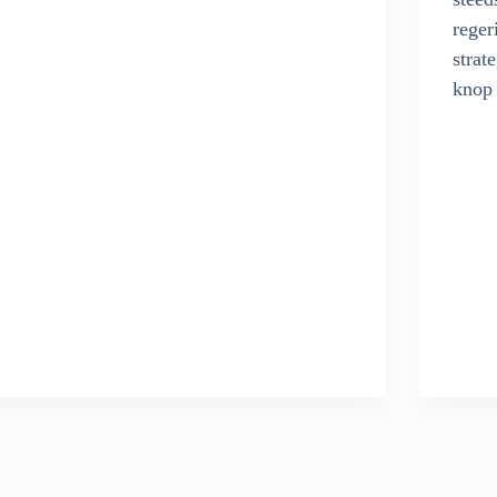
reger
strat
knop