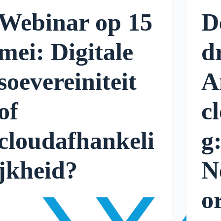
Webinar op 15
De
mei: Digitale
d
soevereiniteit
A
of
c
cloudafhankeli
g
jkheid?
N
o