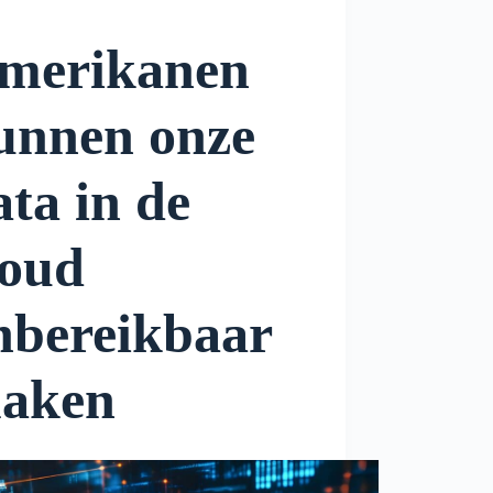
merikanen
unnen onze
ata in de
loud
nbereikbaar
aken