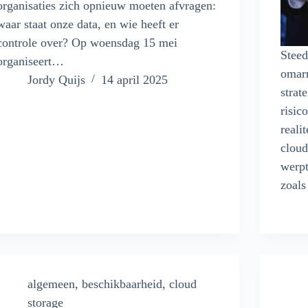
organisaties zich opnieuw moeten afvragen:
waar staat onze data, en wie heeft er
controle over? Op woensdag 15 mei
Steed
organiseert…
omarm
Jordy Quijs
14 april 2025
strat
risic
reali
cloud
werpt
zoal
algemeen
,
beschikbaarheid
,
cloud
storage