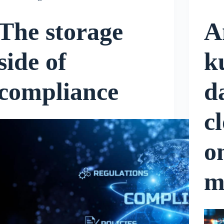
The storage
A
side of
k
compliance
d
c
o
m