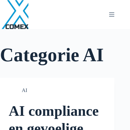
Categorie
AI
AI
AI compliance
en gevoelige