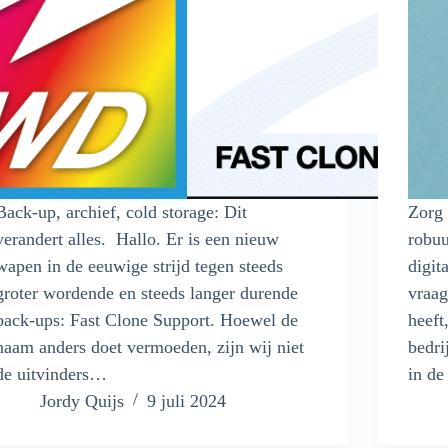
Back-up, archief, cold storage: Dit
Zorg 
verandert alles. Hallo. Er is een nieuw
robuu
wapen in de eeuwige strijd tegen steeds
digit
groter wordende en steeds langer durende
vraag
back-ups: Fast Clone Support. Hoewel de
heeft
naam anders doet vermoeden, zijn wij niet
bedri
de uitvinders…
in de
Jordy Quijs
9 juli 2024