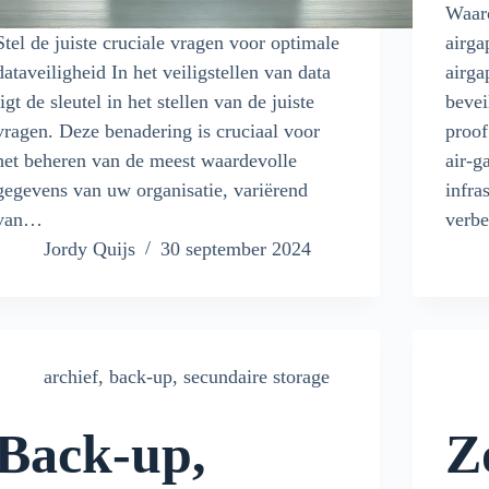
Waaro
Stel de juiste cruciale vragen voor optimale
airga
dataveiligheid In het veiligstellen van data
airga
ligt de sleutel in het stellen van de juiste
bevei
vragen. Deze benadering is cruciaal voor
proof
het beheren van de meest waardevolle
air-g
gegevens van uw organisatie, variërend
infra
van…
verb
Jordy Quijs
30 september 2024
archief
,
back-up
,
secundaire storage
Back-up,
Z