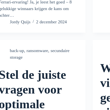
Ferrari-ervaring! Ja, je leest het goed – 8
gelukkige winnaars krijgen de kans om
achter…
Jordy Quijs
2 december 2024
back-up
,
ransomware
,
secundaire
storage
W
Stel de juiste
v
vragen voor
g
optimale