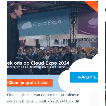
Ontdek als een van de eersten ons nieuwe
systeem tijdens CloudExpo 2024! Ook dit