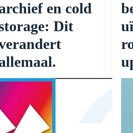
archief en cold
b
storage: Dit
u
verandert
r
allemaal.
u