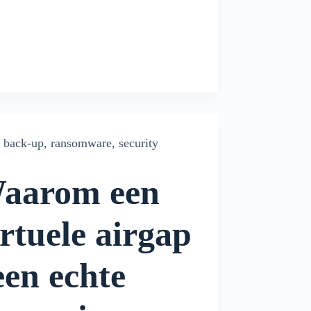
back-up
,
ransomware
,
security
aarom een
irtuele airgap
een echte