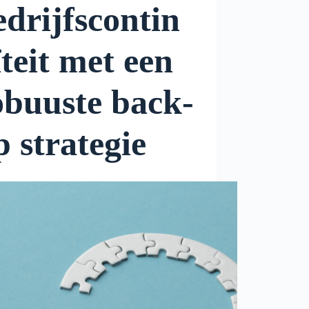
edrijfscontin
ïteit met een
obuuste back-
p strategie