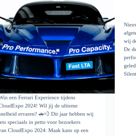
Nieu
afget
wij d
De d
perfo
geled
Sile
Win een Ferrari Experience tijdens
CloudExpo 2024! Wil jij de ultieme
snelheid ervaren? 🚗💨 Dit jaar hebben wij
iets speciaals in petto voor bezoekers
van CloudExpo 2024: Maak kans op een