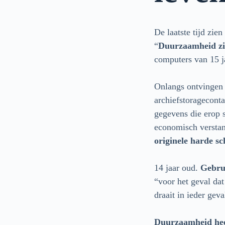
De laatste tijd zie
“
Duurzaamheid zit
computers van 15 
Onlangs ontvingen 
archiefstorageconta
gegevens die erop 
economisch verstan
originele harde sc
14 jaar oud.
Gebru
“voor het geval da
draait in ieder g
Duurzaamheid heef