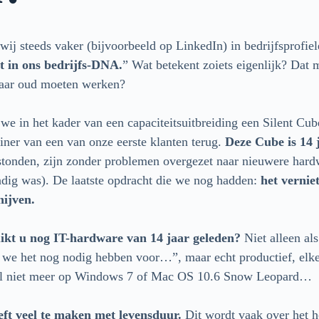
n wij steeds vaker (bijvoorbeeld op LinkedIn) in bedrijfsprofiel
 in ons bedrijfs-DNA.
” Wat betekent zoiets eigenlijk? Dat
jaar oud moeten werken?
we in het kader van een capaciteitsuitbreiding een Silent Cub
iner van een van onze eerste klanten terug.
Deze Cube is 14 
stonden, zijn zonder problemen overgezet naar nieuwere hard
dig was). De laatste opdracht die we nog hadden:
het vernie
hijven.
ikt u nog IT-hardware van 14 jaar geleden?
Niet alleen al
t we het nog nodig hebben voor…”, maar echt productief, elk
eval niet meer op Windows 7 of Mac OS 10.6 Snow Leopard…
t veel te maken met levensduur.
Dit wordt vaak over het h