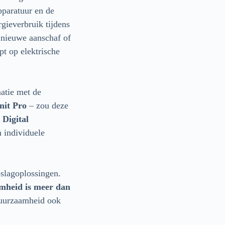
apparatuur en de
gieverbruik tijdens
j nieuwe aanschaf of
t op elektrische
atie met de
nit Pro
– zou deze
 Digital
n individuele
slagoplossingen.
heid is meer dan
duurzaamheid ook