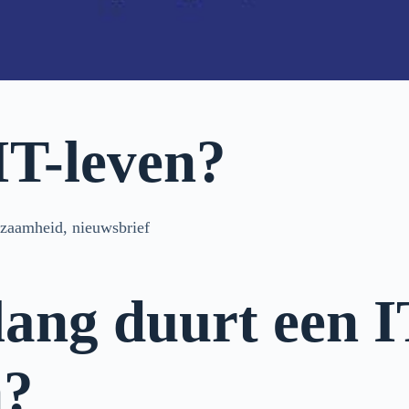
IT-leven?
rzaamheid
,
nieuwsbrief
lang duurt een I
n?