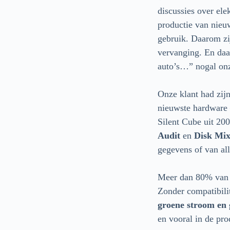
discussies over ele
productie van nieu
gebruik. Daarom zij
vervanging. En daa
auto’s…” nogal onz
Onze klant had zij
nieuwste hardware 
Silent Cube uit 20
Audit
en
Disk Mi
gegevens of van al
Meer dan 80% van o
Zonder compatibili
groene stroom en 
en vooral in de pro