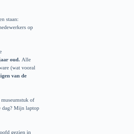
en staan:
 medewerkers op
e
jaar oud.
Alle
ware (wat vooral
tigen van de
s museumstuk of
e dag? Mijn laptop
oofd gezien in