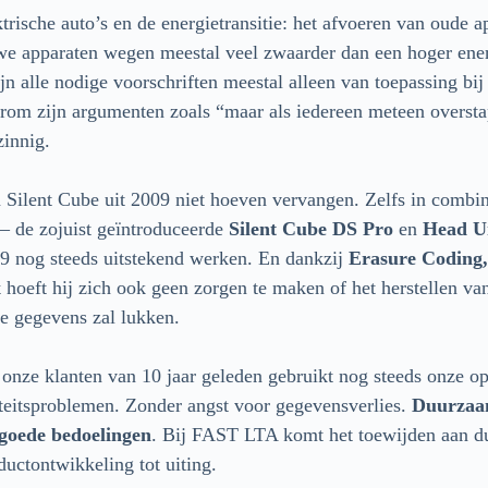
ktrische auto’s en de energietransitie: het afvoeren van oude 
we apparaten wegen meestal veel zwaarder dan een hoger ener
n alle nodige voorschriften meestal alleen van toepassing bi
rom zijn argumenten zoals “maar als iedereen meteen overstap
innig.
n Silent Cube uit 2009 niet hoeven vervangen. Zelfs in combin
– de zojuist geïntroduceerde
Silent Cube DS Pro
en
Head U
09 nog steeds uitstekend werken. En dankzij
Erasure Coding,
x
hoeft hij zich ook geen zorgen te maken of het herstellen va
le gegevens zal lukken.
nze klanten van 10 jaar geleden gebruikt nog steeds onze op
teitsproblemen. Zonder angst voor gegevensverlies.
Duurzaam
goede bedoelingen
. Bij FAST LTA komt het toewijden aan 
ductontwikkeling tot uiting.