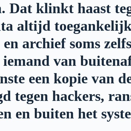
. Dat klinkt haast teg
a altijd toegankelijk
 en archief soms zelf
t iemand van buitena
ste een kopie van de 
igd tegen hackers, ra
n en buiten het syst