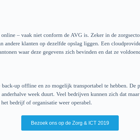
d online – vaak niet conform de AVG is. Zeker in de zorgsector
an andere klanten op dezelfde opslag liggen. Een cloudprovid
antonen waar deze gegevens zich bevinden en dat ze voldoende
 back-up offline en zo mogelijk transportabel te hebben. De pra
anderhalve week duurt. Veel bedrijven kunnen zich dat maar n
 het bedrijf of organisatie weer operabel.
Bezoek ons op de Zorg & ICT 2019