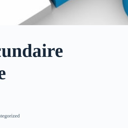
cundaire
e
tegorized