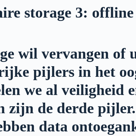
ire storage 3: offlin
ge wil vervangen of u
ijke pijlers in het o
en we al veiligheid en
 zijn de derde pijler.
hebben data ontoegan