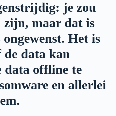
enstrijdig: je zou
 zijn, maar dat is
s ongewenst. Het is
f de data kan
data offline te
nsomware en allerlei
eem.