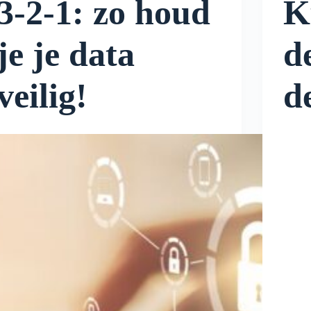
3-2-1: zo houd
K
je je data
d
veilig!
d