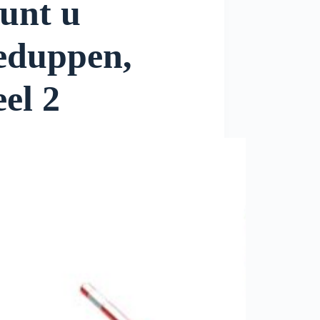
unt u
eduppen,
eel 2