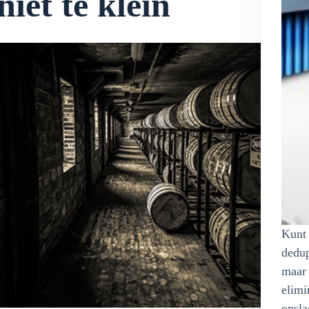
niet te klein
Kunt 
dedup
maar 
elimi
opsla