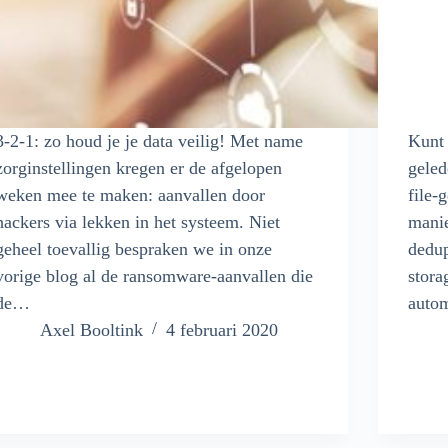
3-2-1: zo houd je je data veilig! Met name
Kunt
zorginstellingen kregen er de afgelopen
geled
weken mee te maken: aanvallen door
file-
hackers via lekken in het systeem. Niet
manie
geheel toevallig bespraken we in onze
dedup
vorige blog al de ransomware-aanvallen die
stora
de…
autom
Axel Booltink
4 februari 2020