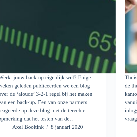
Werkt jouw back-up eigenlijk wel? Enige
Thuis
weken geleden publiceerden we een blog
de th
over de ‘aloude’ 3-2-1 regel bij het maken
kanto
van een back-up. Een van onze partners
vanui
reageerde op deze blog met de terechte
inlog
opmerking dat het testen van de…
vraa
Axel Booltink
8 januari 2020