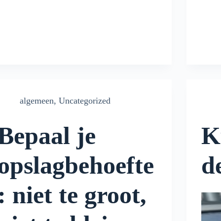
algemeen
,
Uncategorized
Bepaal je
K
opslagbehoefte
d
: niet te groot,