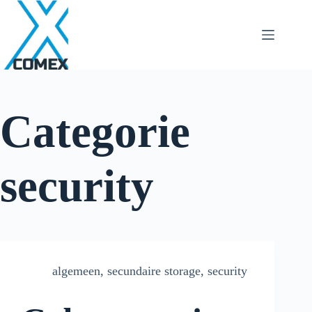
Categorie
security
algemeen
,
secundaire storage
,
security