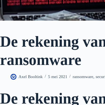
De rekening va
ransomware
Axel Booltink
5 mei 2021
ransomware
,
secur
De rekening va