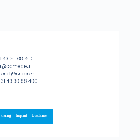
1 43 30 88 400
ice@comex.eu
upport@comex.eu
31 43 30 88 400
rklaring
Imprint
Disclaimer