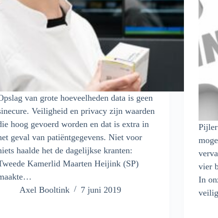
Opslag van grote hoeveelheden data is geen
sinecure. Veiligheid en privacy zijn waarden
die hoog gevoerd worden en dat is extra in
Pijle
het geval van patiëntgegevens. Niet voor
mogel
niets haalde het de dagelijkse kranten:
verva
Tweede Kamerlid Maarten Heijink (SP)
vier 
maakte…
In on
Axel Booltink
7 juni 2019
veilig