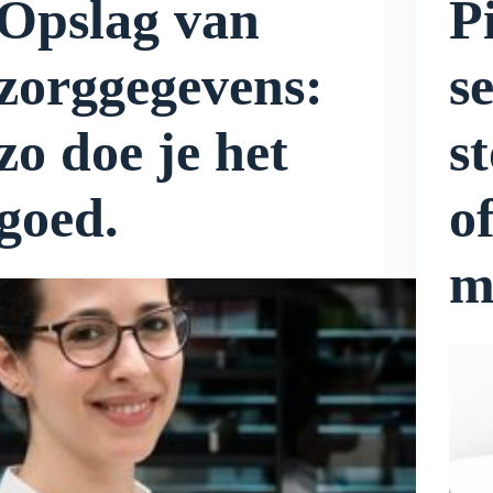
Opslag van
P
zorggegevens:
s
zo doe je het
s
goed.
of
m