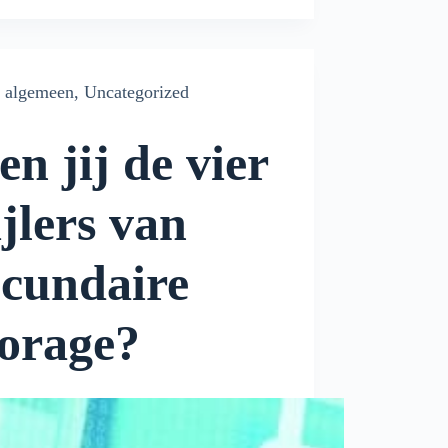
algemeen
,
Uncategorized
en jij de vier
ijlers van
ecundaire
torage?