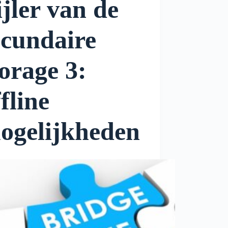
ijler van de
ecundaire
torage 3:
fline
ogelijkheden