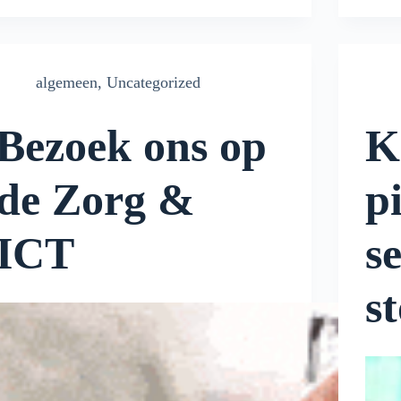
algemeen
,
Uncategorized
Bezoek ons op
K
de Zorg &
p
ICT
s
s